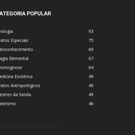
ATEGORIA POPULAR
eologia
93
xtos Especiais
75
utoconhecimento
69
agia Elemental
67
osmognose
64
dicina Esotérica
49
extos Antropológicos
49
estres da Senda
49
antrismo
46