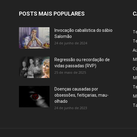
POSTS MAIS POPULARES
C
Invocação cabalística do sábio
T
Salomão
Te
24 de junho de 2024
A
M
Regressão ou recordação de
vidas passadas (RVP)
C
25 de maio de 2025
Me
T
Doenças causadas por
obsessões, feitiçarias, mau-
M
olhado
T
24 de junho de 2023