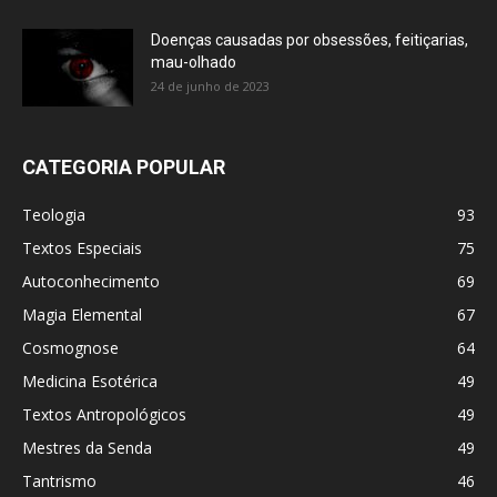
Doenças causadas por obsessões, feitiçarias,
mau-olhado
24 de junho de 2023
CATEGORIA POPULAR
Teologia
93
Textos Especiais
75
Autoconhecimento
69
Magia Elemental
67
Cosmognose
64
Medicina Esotérica
49
Textos Antropológicos
49
Mestres da Senda
49
Tantrismo
46