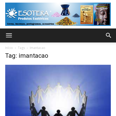
Início
Tags
Imantacao
Tag: imantacao