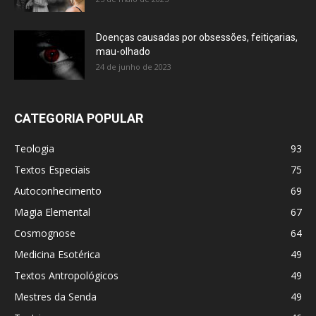
Doenças causadas por obsessões, feitiçarias,
mau-olhado
24 de junho de 2023
CATEGORIA POPULAR
Teologia
93
Textos Especiais
75
Autoconhecimento
69
Magia Elemental
67
Cosmognose
64
Medicina Esotérica
49
Textos Antropológicos
49
Mestres da Senda
49