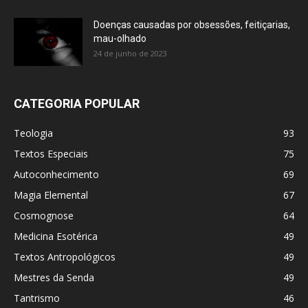
Doenças causadas por obsessões, feitiçarias,
mau-olhado
24 de junho de 2023
CATEGORIA POPULAR
Teologia
93
Textos Especiais
75
Autoconhecimento
69
Magia Elemental
67
Cosmognose
64
Medicina Esotérica
49
Textos Antropológicos
49
Mestres da Senda
49
Tantrismo
46