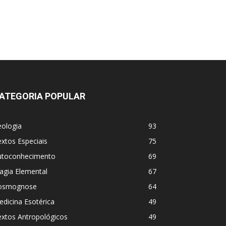
ATEGORIA POPULAR
eologia
93
xtos Especiais
75
utoconhecimento
69
agia Elemental
67
osmognose
64
dicina Esotérica
49
extos Antropológicos
49