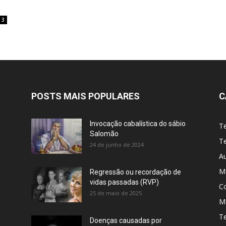
3
POSTS MAIS POPULARES
C
Invocação cabalística do sábio
T
Salomão
Te
24 de junho de 2024
A
M
Regressão ou recordação de
vidas passadas (RVP)
C
25 de maio de 2025
Me
T
Doenças causadas por