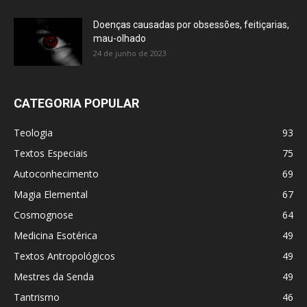
Doenças causadas por obsessões, feitiçarias,
mau-olhado
24 de junho de 2023
CATEGORIA POPULAR
Teologia
93
Textos Especiais
75
Autoconhecimento
69
Magia Elemental
67
Cosmognose
64
Medicina Esotérica
49
Textos Antropológicos
49
Mestres da Senda
49
Tantrismo
46