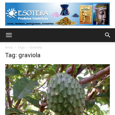
Início
Tags
Graviola
Tag: graviola