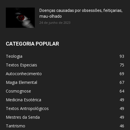
Doenças causadas por obsessões, feitiçarias,
mau-olhado
24 de junho de 2023
CATEGORIA POPULAR
Teologia
93
Textos Especiais
75
Autoconhecimento
69
Magia Elemental
67
Cosmognose
64
Medicina Esotérica
49
Textos Antropológicos
49
Mestres da Senda
49
Tantrismo
46