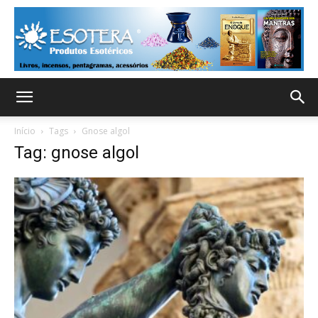
Início
Tags
Gnose algol
Tag: gnose algol