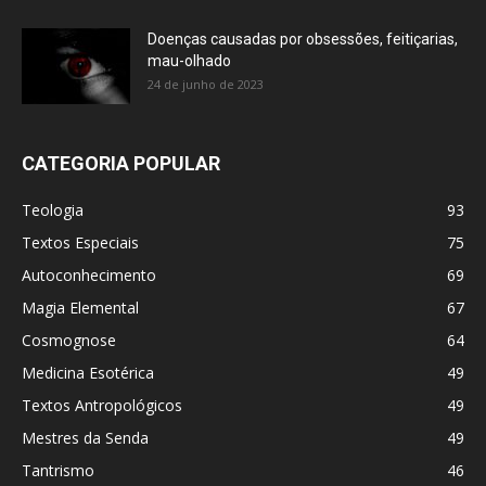
Doenças causadas por obsessões, feitiçarias,
mau-olhado
24 de junho de 2023
CATEGORIA POPULAR
Teologia
93
Textos Especiais
75
Autoconhecimento
69
Magia Elemental
67
Cosmognose
64
Medicina Esotérica
49
Textos Antropológicos
49
Mestres da Senda
49
Tantrismo
46