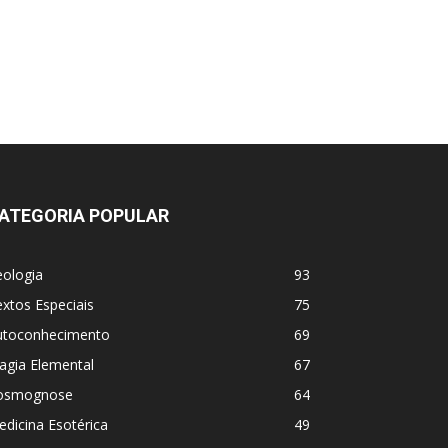
ATEGORIA POPULAR
eologia
93
xtos Especiais
75
utoconhecimento
69
agia Elemental
67
osmognose
64
dicina Esotérica
49