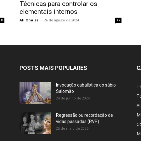
Técnicas para controlar os
elementais internos
Ali Onaissi
-
26 de agosto de 2024
8
47
POSTS MAIS POPULARES
C
Invocação cabalística do sábio
T
Salomão
Te
24 de junho de 2024
A
M
Regressão ou recordação de
vidas passadas (RVP)
C
25 de maio de 2025
Me