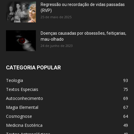
Regressão ou recordação de vidas passadas
(RVP)
25 de maio de 2025
Doenças causadas por obsessões, feitiçarias,
mau-olhado
24 de junho de 2023
CATEGORIA POPULAR
Teologia
93
Textos Especiais
75
Autoconhecimento
69
Magia Elemental
67
Cosmognose
64
Medicina Esotérica
49