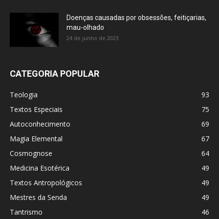
Doenças causadas por obsessões, feitiçarias,
mau-olhado
24 de junho de 2023
CATEGORIA POPULAR
Teologia
93
Textos Especiais
75
Autoconhecimento
69
Magia Elemental
67
Cosmognose
64
Medicina Esotérica
49
Textos Antropológicos
49
Mestres da Senda
49
Tantrismo
46