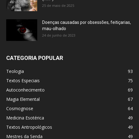
25 de maio de 2025
Doenças causadas por obsessões, feitiçarias,
mau-olhado
24 de junho de 2023
CATEGORIA POPULAR
Teologia
93
Textos Especiais
75
Autoconhecimento
69
Magia Elemental
67
Cosmognose
64
Medicina Esotérica
49
Textos Antropológicos
49
Mestres da Senda
49