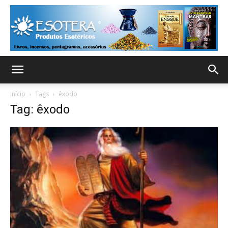
Início
Tags
êxodo
Tag: êxodo