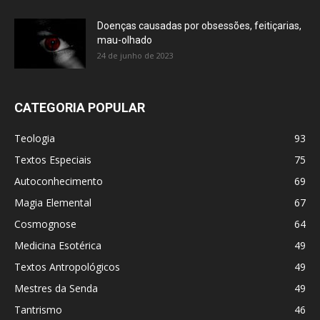
Doenças causadas por obsessões, feitiçarias,
mau-olhado
24 de junho de 2023
CATEGORIA POPULAR
Teologia
93
Textos Especiais
75
Autoconhecimento
69
Magia Elemental
67
Cosmognose
64
Medicina Esotérica
49
Textos Antropológicos
49
Mestres da Senda
49
Tantrismo
46