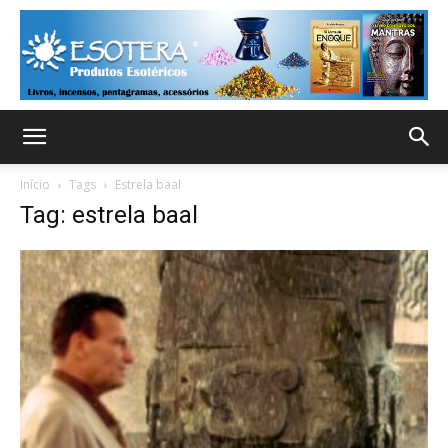
Início
Tags
Estrela baal
Tag: estrela baal