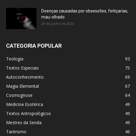
Doenças causadas por obsessões, feitiçarias,
mau-olhado
24 de junho de 2023
CATEGORIA POPULAR
Teologia
93
Textos Especiais
75
Autoconhecimento
69
Magia Elemental
67
Cosmognose
64
Medicina Esotérica
49
Textos Antropológicos
49
Mestres da Senda
49
Tantrismo
46