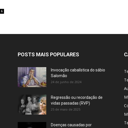
s
6
POSTS MAIS POPULARES
C
Invocação cabalística do sábio
T
Salomão
Te
24 de junho de 2024
A
M
Regressão ou recordação de
vidas passadas (RVP)
C
25 de maio de 2025
Me
T
Doenças causadas por