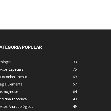
ATEGORIA POPULAR
eologia
93
xtos Especiais
75
utoconhecimento
69
agia Elemental
67
osmognose
64
dicina Esotérica
49
extos Antropológicos
49