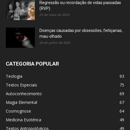
Regressão ou recordação de vidas passadas
(RVP)
25 de maio de 2025
Doenças causadas por obsessões, feitiçarias,
mau-olhado
24 de junho de 2023
CATEGORIA POPULAR
Teologia
93
Textos Especiais
75
Autoconhecimento
69
Magia Elemental
67
Cosmognose
64
Medicina Esotérica
49
Textos Antropológicos
49