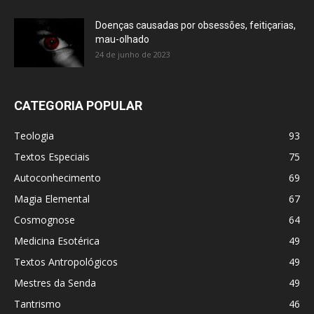
Doenças causadas por obsessões, feitiçarias,
mau-olhado
24 de junho de 2023
CATEGORIA POPULAR
Teologia
93
Textos Especiais
75
Autoconhecimento
69
Magia Elemental
67
Cosmognose
64
Medicina Esotérica
49
Textos Antropológicos
49
Mestres da Senda
49
Tantrismo
46