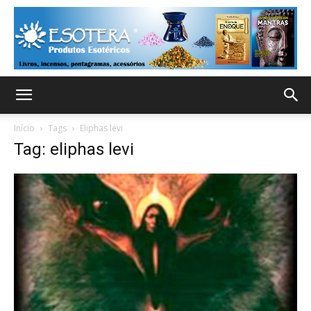
Início
Tags
Eliphas levi
Tag: eliphas levi