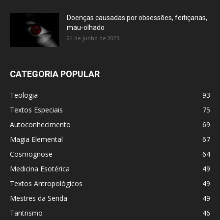
Doenças causadas por obsessões, feitiçarias,
mau-olhado
24 de junho de 2023
CATEGORIA POPULAR
Teologia
93
Textos Especiais
75
Autoconhecimento
69
Magia Elemental
67
Cosmognose
64
Medicina Esotérica
49
Textos Antropológicos
49
Mestres da Senda
49
Tantrismo
46