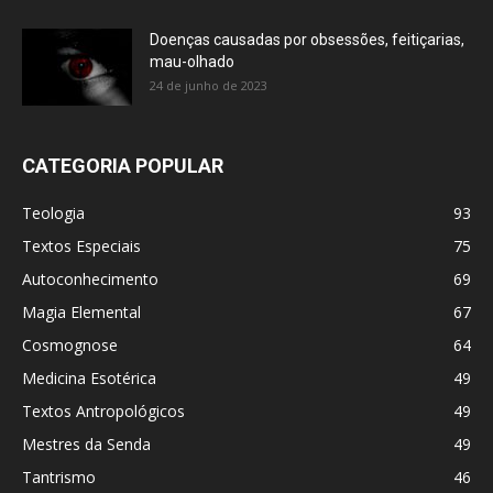
Doenças causadas por obsessões, feitiçarias,
mau-olhado
24 de junho de 2023
CATEGORIA POPULAR
Teologia
93
Textos Especiais
75
Autoconhecimento
69
Magia Elemental
67
Cosmognose
64
Medicina Esotérica
49
Textos Antropológicos
49
Mestres da Senda
49
Tantrismo
46