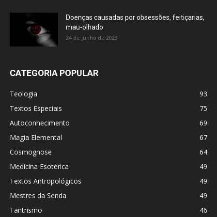
Doenças causadas por obsessões, feitiçarias,
mau-olhado
24 de junho de 2023
CATEGORIA POPULAR
Teologia
93
Textos Especiais
75
Autoconhecimento
69
Magia Elemental
67
Cosmognose
64
Medicina Esotérica
49
Textos Antropológicos
49
Mestres da Senda
49
Tantrismo
46