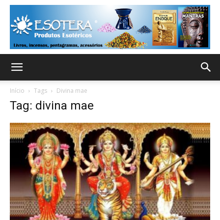
Início
Tags
Divina mae
Tag: divina mae