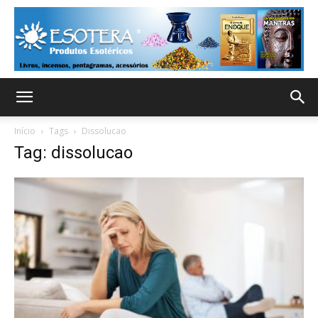
Início
Tags
Dissolucao
Tag: dissolucao