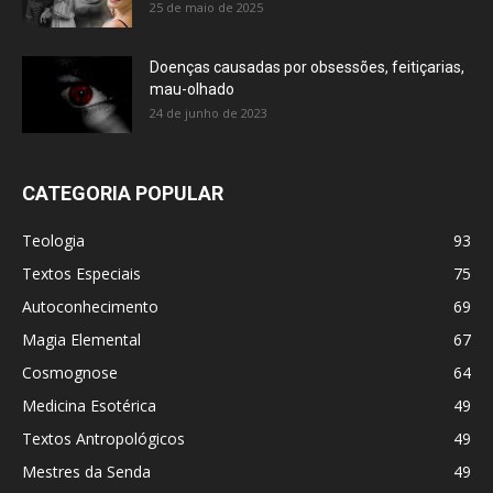
25 de maio de 2025
Doenças causadas por obsessões, feitiçarias,
mau-olhado
24 de junho de 2023
CATEGORIA POPULAR
Teologia
93
Textos Especiais
75
Autoconhecimento
69
Magia Elemental
67
Cosmognose
64
Medicina Esotérica
49
Textos Antropológicos
49
Mestres da Senda
49