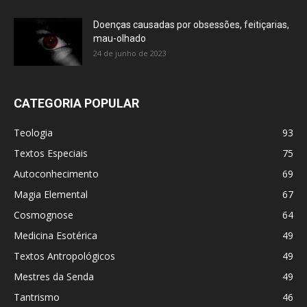
Doenças causadas por obsessões, feitiçarias,
mau-olhado
24 de junho de 2023
CATEGORIA POPULAR
Teologia
93
Textos Especiais
75
Autoconhecimento
69
Magia Elemental
67
Cosmognose
64
Medicina Esotérica
49
Textos Antropológicos
49
Mestres da Senda
49
Tantrismo
46