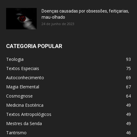
Doenças causadas por obsessões, feitiçarias,
mau-olhado
24 de junho de 2023
CATEGORIA POPULAR
Teologia
93
Textos Especiais
75
Autoconhecimento
69
Magia Elemental
67
Cosmognose
64
Medicina Esotérica
49
Textos Antropológicos
49
Mestres da Senda
49
Tantrismo
46