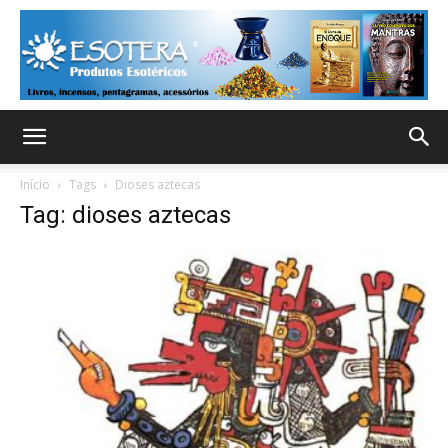
Início
Tags
Dioses aztecas
Tag: dioses aztecas