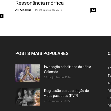
e
Ressonância mórfica
Ali Onaissi
-
16 de agosto de 2019
12
1
POSTS MAIS POPULARES
C
Invocação cabalística do sábio
T
Salomão
Te
24 de junho de 2024
A
M
Regressão ou recordação de
vidas passadas (RVP)
C
25 de maio de 2025
Me