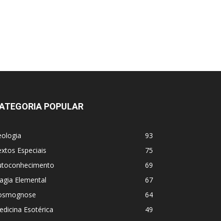
ATEGORIA POPULAR
eologia
93
xtos Especiais
75
utoconhecimento
69
agia Elemental
67
osmognose
64
dicina Esotérica
49