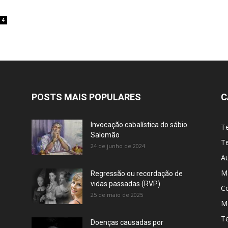
4
POSTS MAIS POPULARES
C
Invocação cabalística do sábio
T
Salomão
Te
24 de junho de 2024
A
M
Regressão ou recordação de
vidas passadas (RVP)
C
25 de maio de 2025
Me
T
Doenças causadas por