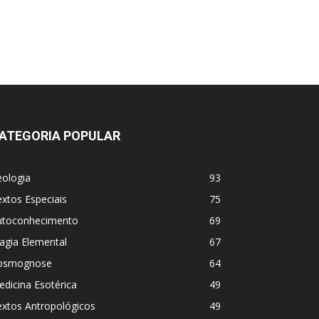
ATEGORIA POPULAR
eologia
93
xtos Especiais
75
utoconhecimento
69
agia Elemental
67
osmognose
64
dicina Esotérica
49
extos Antropológicos
49