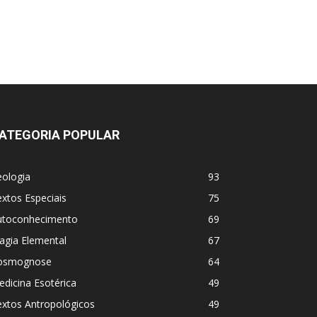
ATEGORIA POPULAR
eologia
93
xtos Especiais
75
utoconhecimento
69
agia Elemental
67
osmognose
64
dicina Esotérica
49
extos Antropológicos
49