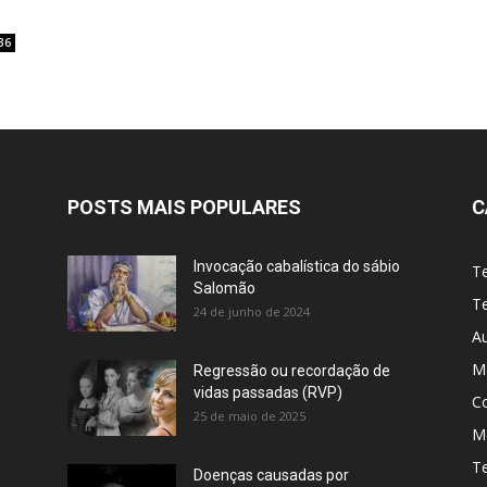
36
POSTS MAIS POPULARES
C
Invocação cabalística do sábio
T
Salomão
Te
24 de junho de 2024
A
M
Regressão ou recordação de
vidas passadas (RVP)
C
25 de maio de 2025
Me
T
Doenças causadas por