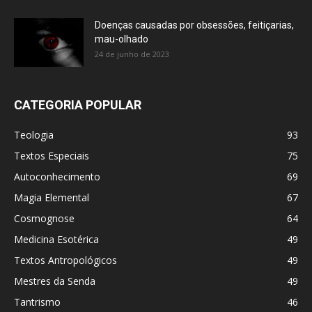
Doenças causadas por obsessões, feitiçarias,
mau-olhado
24 de junho de 2023
CATEGORIA POPULAR
Teologia
93
Textos Especiais
75
Autoconhecimento
69
Magia Elemental
67
Cosmognose
64
Medicina Esotérica
49
Textos Antropológicos
49
Mestres da Senda
49
Tantrismo
46