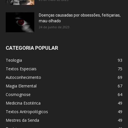
Doenças causadas por obsessões, feitiçarias,
mau-olhado
24 de junho de 2023
CATEGORIA POPULAR
Teologia
93
Textos Especiais
75
Autoconhecimento
69
Magia Elemental
67
Cosmognose
64
Medicina Esotérica
49
Textos Antropológicos
49
Mestres da Senda
49