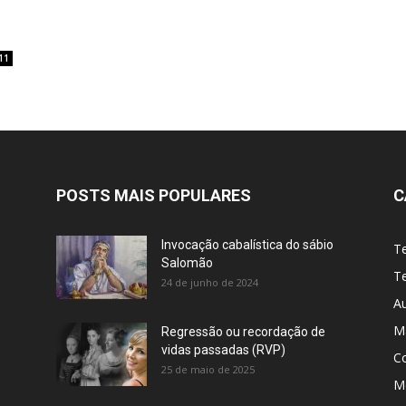
11
POSTS MAIS POPULARES
C
Invocação cabalística do sábio
T
Salomão
Te
24 de junho de 2024
A
M
Regressão ou recordação de
vidas passadas (RVP)
C
25 de maio de 2025
Me