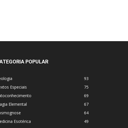
ATEGORIA POPULAR
eologia
93
xtos Especiais
75
utoconhecimento
69
agia Elemental
67
osmognose
64
dicina Esotérica
49