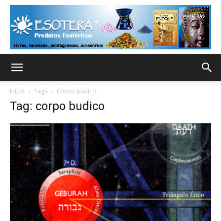
Início
Tags
Corpo budico
Tag: corpo budico