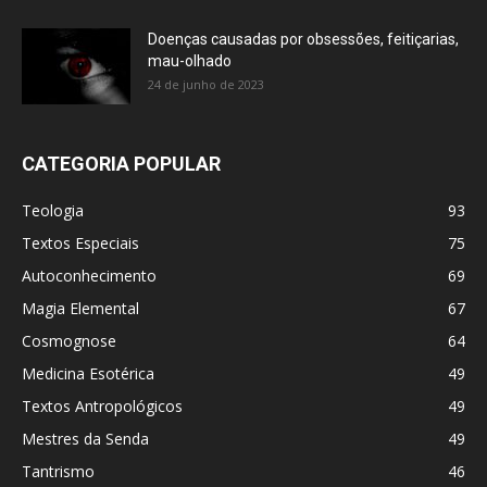
Doenças causadas por obsessões, feitiçarias,
mau-olhado
24 de junho de 2023
CATEGORIA POPULAR
Teologia
93
Textos Especiais
75
Autoconhecimento
69
Magia Elemental
67
Cosmognose
64
Medicina Esotérica
49
Textos Antropológicos
49
Mestres da Senda
49
Tantrismo
46