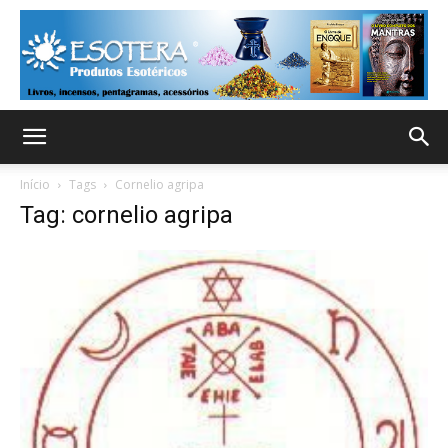
Início
Tags
Cornelio agripa
Tag: cornelio agripa