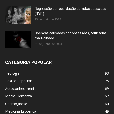
Regressão ou recordação de vidas passadas
(RVP)
25 de maio de 2025
Doenças causadas por obsessões, feitiçarias,
mau-olhado
24 de junho de 2023
CATEGORIA POPULAR
Teologia
93
Textos Especiais
75
Autoconhecimento
69
Magia Elemental
67
Cosmognose
64
Medicina Esotérica
49