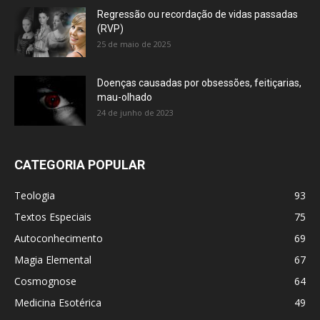
Regressão ou recordação de vidas passadas
(RVP)
25 de maio de 2025
Doenças causadas por obsessões, feitiçarias,
mau-olhado
24 de junho de 2023
CATEGORIA POPULAR
Teologia
93
Textos Especiais
75
Autoconhecimento
69
Magia Elemental
67
Cosmognose
64
Medicina Esotérica
49