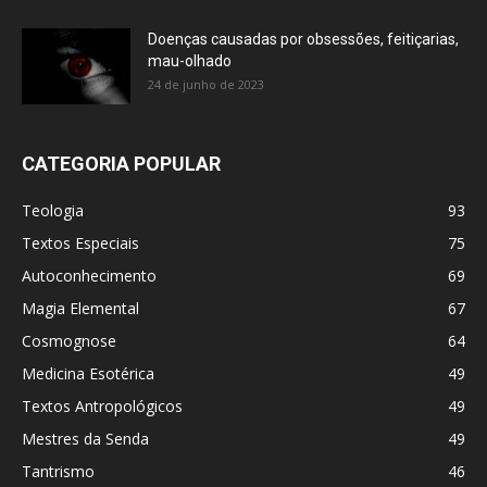
Doenças causadas por obsessões, feitiçarias,
mau-olhado
24 de junho de 2023
CATEGORIA POPULAR
Teologia
93
Textos Especiais
75
Autoconhecimento
69
Magia Elemental
67
Cosmognose
64
Medicina Esotérica
49
Textos Antropológicos
49
Mestres da Senda
49
Tantrismo
46