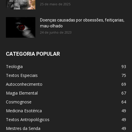
25 de maio de 2025
Doenças causadas por obsessões, feitiçarias,
mau-olhado
24 de junho de 2023
CATEGORIA POPULAR
Teologia
93
Textos Especiais
75
Autoconhecimento
69
Magia Elemental
67
Cosmognose
64
Medicina Esotérica
49
Textos Antropológicos
49
Mestres da Senda
49