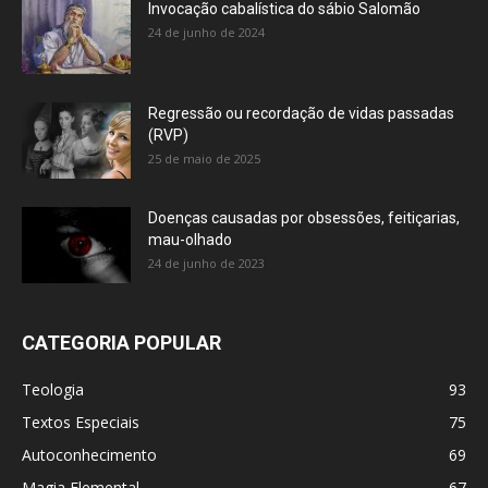
Invocação cabalística do sábio Salomão
24 de junho de 2024
Regressão ou recordação de vidas passadas
(RVP)
25 de maio de 2025
Doenças causadas por obsessões, feitiçarias,
mau-olhado
24 de junho de 2023
CATEGORIA POPULAR
Teologia
93
Textos Especiais
75
Autoconhecimento
69
Magia Elemental
67