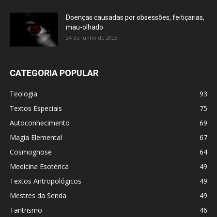
Doenças causadas por obsessões, feitiçarias,
mau-olhado
24 de junho de 2023
CATEGORIA POPULAR
Teologia
93
Textos Especiais
75
Autoconhecimento
69
Magia Elemental
67
Cosmognose
64
Medicina Esotérica
49
Textos Antropológicos
49
Mestres da Senda
49
Tantrismo
46