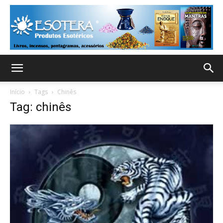
Início
Tags
Chinês
Tag: chinês