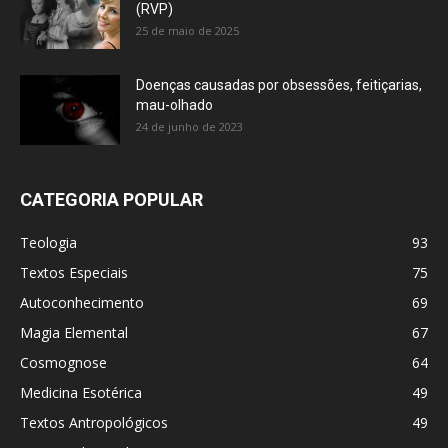
(RVP)
25 de maio de 2025
Doenças causadas por obsessões, feitiçarias,
mau-olhado
24 de junho de 2023
CATEGORIA POPULAR
Teologia
93
Textos Especiais
75
Autoconhecimento
69
Magia Elemental
67
Cosmognose
64
Medicina Esotérica
49
Textos Antropológicos
49