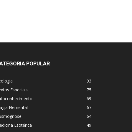
ATEGORIA POPULAR
eologia
93
xtos Especiais
75
utoconhecimento
69
agia Elemental
67
osmognose
64
dicina Esotérica
49