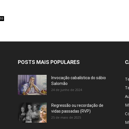
10
POSTS MAIS POPULARES
C
Invocação cabalística do sábio
T
Salomão
Te
24 de junho de 2024
A
M
Regressão ou recordação de
vidas passadas (RVP)
C
25 de maio de 2025
Me