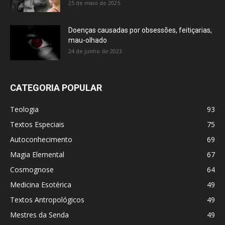
25 de maio de 2025
Doenças causadas por obsessões, feitiçarias,
mau-olhado
24 de junho de 2023
CATEGORIA POPULAR
Teologia
93
Textos Especiais
75
Autoconhecimento
69
Magia Elemental
67
Cosmognose
64
Medicina Esotérica
49
Textos Antropológicos
49
Mestres da Senda
49