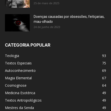
25 de maio de 2025
Doenças causadas por obsessões, feitiçarias,
mau-olhado
24 de junho de 2023
CATEGORIA POPULAR
Teologia
93
Textos Especiais
75
Autoconhecimento
69
Magia Elemental
67
Cosmognose
64
Medicina Esotérica
49
Textos Antropológicos
49
Mestres da Senda
49