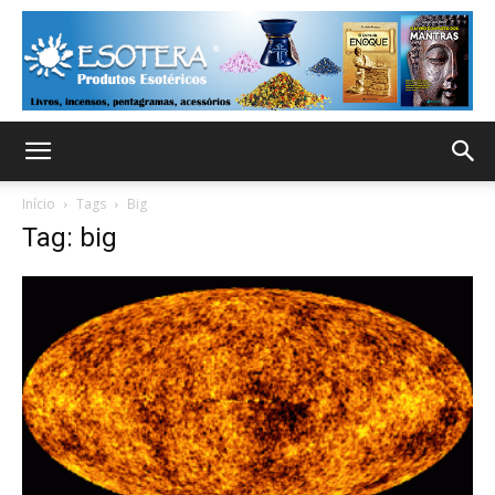
Início
Tags
Big
Tag: big