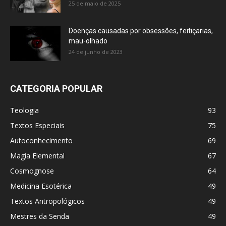
25 de maio de 2025
Doenças causadas por obsessões, feitiçarias,
mau-olhado
24 de junho de 2023
CATEGORIA POPULAR
Teologia
93
Textos Especiais
75
Autoconhecimento
69
Magia Elemental
67
Cosmognose
64
Medicina Esotérica
49
Textos Antropológicos
49
Mestres da Senda
49