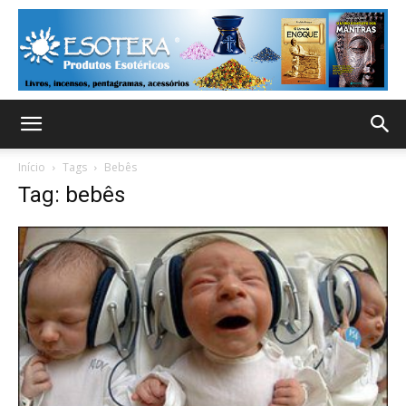
Início
Tags
Bebês
Tag: bebês