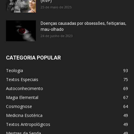
(RVP)
25 de maio de 2025
Doenças causadas por obsessões, feitiçarias,
mau-olhado
24 de junho de 2023
CATEGORIA POPULAR
Teologia
93
Textos Especiais
75
Autoconhecimento
69
Magia Elemental
67
Cosmognose
64
Medicina Esotérica
49
Textos Antropológicos
49
Mestres da Senda
49