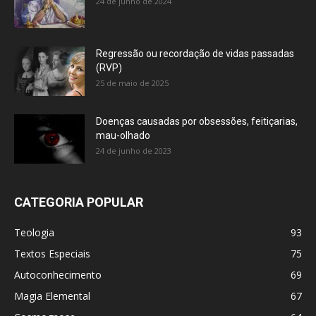
24 de junho de 2024
Regressão ou recordação de vidas passadas
(RVP)
25 de maio de 2025
Doenças causadas por obsessões, feitiçarias,
mau-olhado
24 de junho de 2023
CATEGORIA POPULAR
Teologia
93
Textos Especiais
75
Autoconhecimento
69
Magia Elemental
67