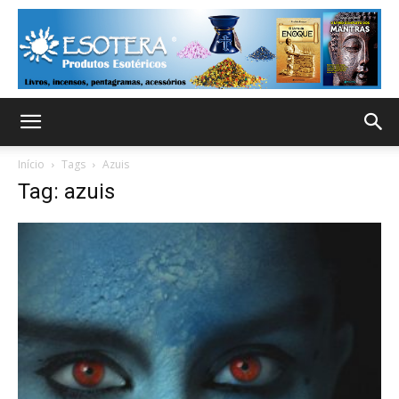
Início
Tags
Azuis
Tag: azuis