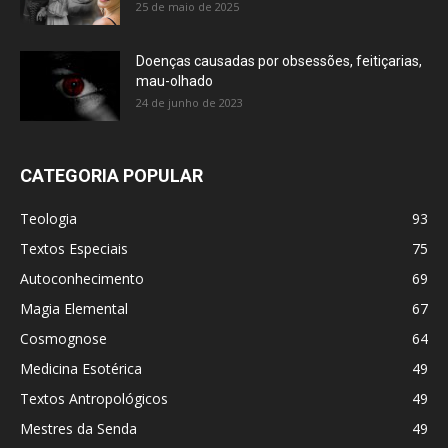
25 de maio de 2025
Doenças causadas por obsessões, feitiçarias,
mau-olhado
24 de junho de 2023
CATEGORIA POPULAR
Teologia
93
Textos Especiais
75
Autoconhecimento
69
Magia Elemental
67
Cosmognose
64
Medicina Esotérica
49
Textos Antropológicos
49
Mestres da Senda
49