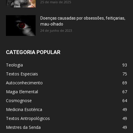
25 de maio de 2025
Doenças causadas por obsessões, feitiçarias,
mau-olhado
24 de junho de 2023
CATEGORIA POPULAR
Teologia
93
Textos Especiais
75
Autoconhecimento
69
Magia Elemental
67
Cosmognose
64
Medicina Esotérica
49
Textos Antropológicos
49
Mestres da Senda
49