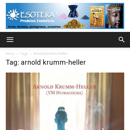
Início
Tags
Arnold krumm-heller
Tag: arnold krumm-heller