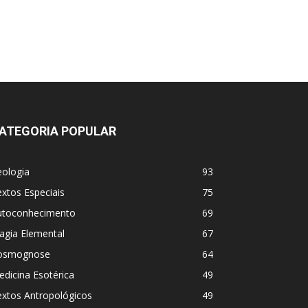
ATEGORIA POPULAR
eologia
93
xtos Especiais
75
utoconhecimento
69
agia Elemental
67
osmognose
64
dicina Esotérica
49
extos Antropológicos
49