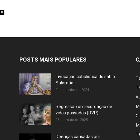
0
POSTS MAIS POPULARES
C
Invocação cabalística do sábio
T
Salomão
Te
24 de junho de 2024
A
M
Regressão ou recordação de
vidas passadas (RVP)
C
25 de maio de 2025
Me
T
Doenças causadas por