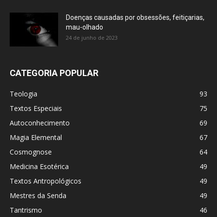
Doenças causadas por obsessões, feitiçarias,
mau-olhado
24 de junho de 2023
CATEGORIA POPULAR
Teologia
93
Textos Especiais
75
Autoconhecimento
69
Magia Elemental
67
Cosmognose
64
Medicina Esotérica
49
Textos Antropológicos
49
Mestres da Senda
49
Tantrismo
46