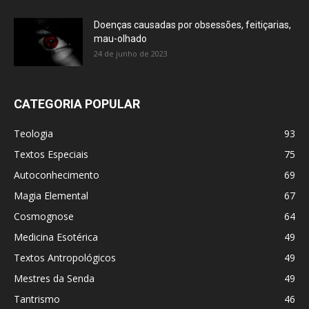
Doenças causadas por obsessões, feitiçarias,
mau-olhado
24 de junho de 2023
CATEGORIA POPULAR
Teologia
93
Textos Especiais
75
Autoconhecimento
69
Magia Elemental
67
Cosmognose
64
Medicina Esotérica
49
Textos Antropológicos
49
Mestres da Senda
49
Tantrismo
46